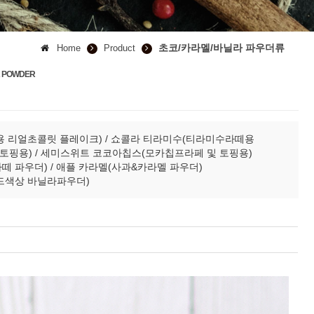
초코/카라멜/바닐라 파우더류
Home
Product
LA POWDER
코용 리얼초콜릿 플레이크) / 쇼콜라 티라미수(티라미수라떼용
및 토핑용) / 세미스위트 코코아칩스(모카칩프라페 및 토핑용)
떼 파우더) / 애플 카라멜(사과&카라멜 파우더)
레드색상 바닐라파우더)