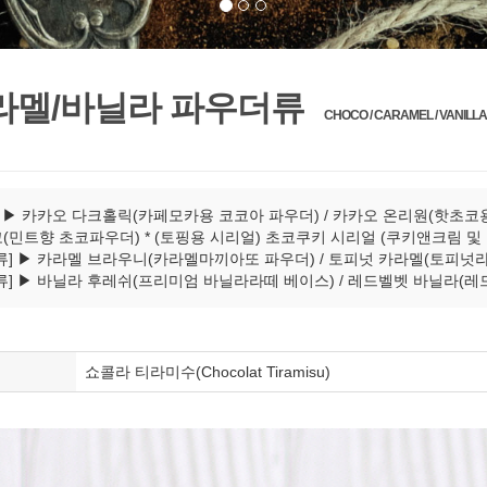
라멜/바닐라 파우더류
CHOCO / CARAMEL / VANIL
] ▶ 카카오 다크홀릭(카페모카용 코코아 파우더) / 카카오 온리원(핫초
초코(민트향 초코파우더) * (토핑용 시리얼) 초코쿠키 시리얼 (쿠키앤크림 
류] ▶ 카라멜 브라우니(카라멜마끼아또 파우더) / 토피넛 카라멜(토피넛라
류] ▶ 바닐라 후레쉬(프리미엄 바닐라라떼 베이스) / 레드벨벳 바닐라(
쇼콜라 티라미수(Chocolat Tiramisu)