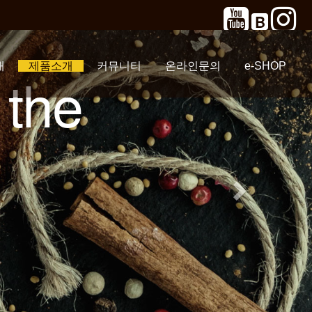
Y
B
개
제품소개
커뮤니티
온라인문의
e-SHOP
aste
셉
토리
초코/카라멜/
요거트/과일
차(Tea)/시그니처
퓨럽 (PURUP)
에찌믹스 (EDGE
트리플 빈 (커피
이벤트 공지
샘플신청 코너
Q&A 온라인문의
GLOBAL SHOP
직영몰(자사몰)
JAPAN
네이버
바닐라
파우더
MIX)
원두)
스마트스토어
公式ストア