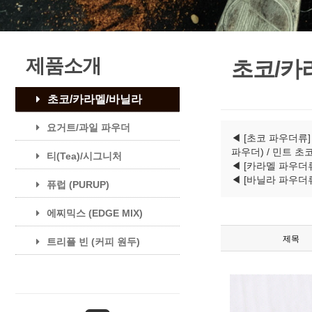
제품소개
초코/카
초코/카라멜/바닐라
요거트/과일 파우더
◀ [초코 파우더류
파우더) / 민트 
티(Tea)/시그니처
◀ [카라멜 파우더
◀ [바닐라 파우더
퓨럽 (PURUP)
에찌믹스 (EDGE MIX)
제목
트리플 빈 (커피 원두)