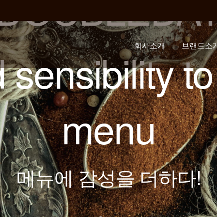
DOUBLEDA
회사소개
브랜드소
sue the best t
인사말
회사연혁
언론기사
오시는길
브랜드 컨
브랜드 스
and flavor
최상의 맛과 풍미!